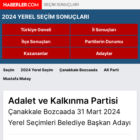
SEÇİM SONUÇLARI
2024 YEREL SEÇİM SONUÇLARI
Türkiye Geneli
İl Sonuçları
İlçe Sonuçları
Partilerin Durumu
Kazananlar
Adaylar
›
›
›
›
Seçim
2024 Yerel Seçim
Çanakkale Bozcaada
AK Parti
Mustafa Mutay
Adalet ve Kalkınma Partisi
Çanakkale Bozcaada 31 Mart 2024
Yerel Seçimleri Belediye Başkan Adayı