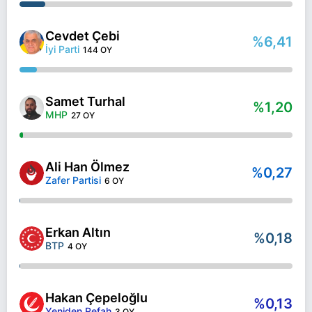
Cevdet Çebi
%6,41
İyi Parti
144 OY
Samet Turhal
%1,20
MHP
27 OY
Ali Han Ölmez
%0,27
Zafer Partisi
6 OY
Erkan Altın
%0,18
BTP
4 OY
Hakan Çepeloğlu
%0,13
Yeniden Refah
3 OY