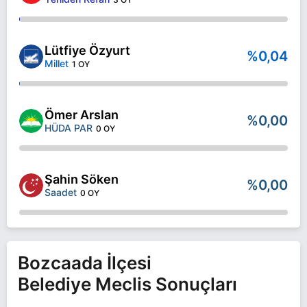
Lütfiye Özyurt
%0,04
Millet
1 OY
Ömer Arslan
%0,00
HÜDA PAR
0 OY
Şahin Söken
%0,00
Saadet
0 OY
Bozcaada İlçesi
Belediye Meclis Sonuçları