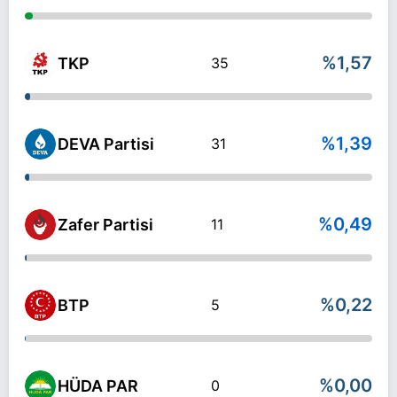
%1,57
TKP
35
%1,39
DEVA Partisi
31
%0,49
Zafer Partisi
11
%0,22
BTP
5
%0,00
HÜDA PAR
0