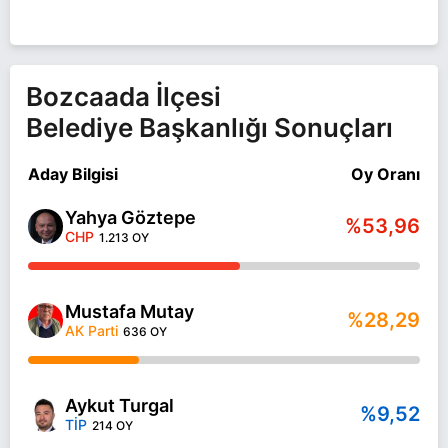
Bozcaada İlçesi
Belediye Başkanlığı Sonuçları
Aday Bilgisi
Oy Oranı
Yahya Göztepe
%53,96
CHP
1.213 OY
Mustafa Mutay
%28,29
AK Parti
636 OY
Aykut Turgal
%9,52
TİP
214 OY