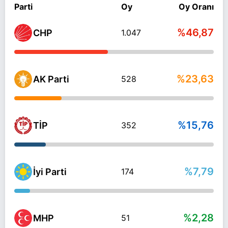
Parti
Oy
Oy Oranı
%46,87
CHP
1.047
%23,63
AK Parti
528
%15,76
TİP
352
%7,79
İyi Parti
174
%2,28
MHP
51