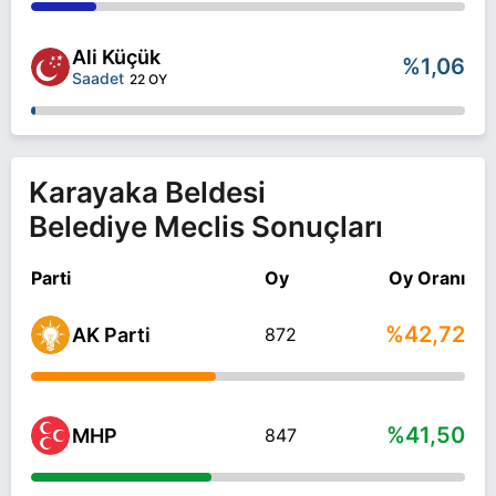
Ali Küçük
%1,06
Saadet
22 OY
Karayaka Beldesi
Belediye Meclis Sonuçları
Parti
Oy
Oy Oranı
%42,72
AK Parti
872
%41,50
MHP
847