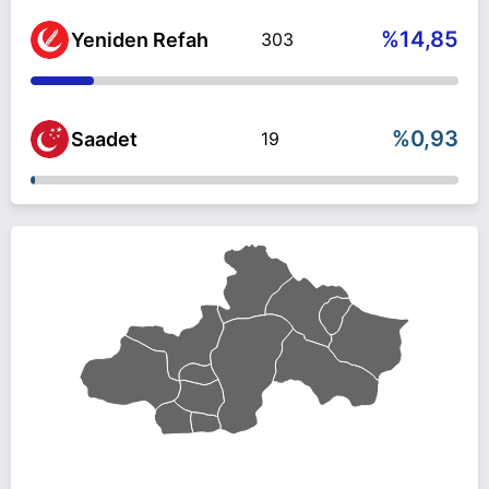
%14,85
Yeniden Refah
303
%0,93
Saadet
19