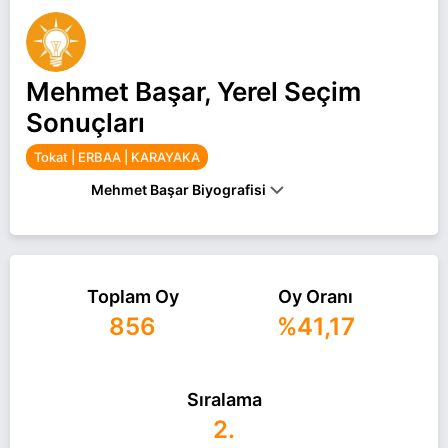
Mehmet Başar, Yerel Seçim
Sonuçları
Tokat | ERBAA | KARAYAKA
Mehmet Başar Biyografisi
Mehmet Başar Tokat ERBAA KARAYAKA belediye
başkan adayı olarak AK Parti ile 31 Mart 2024
Toplam Oy
Oy Oranı
yerel seçimlerinde yarışıyor. Mehmet Başar ile ilgili
856
%41,17
daha fazla bilgi için
Mehmet Başar Haberleri
sayfamızı ziyaret edin.
Sıralama
2.