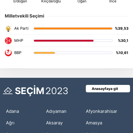
Milletvekili Seçimi
%39,53
%30,1
%10,61
SEÇİM
2023
Anasayfaya git
Adana
Adıyaman
Afyonkarahisar
Ağrı
Aksaray
Amasya