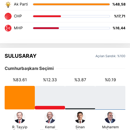
%48,58
%17,71
%16,44
SULUSARAY
Açılan Sandık: %100
Cumhurbaşkanı Seçimi
%83.61
%12.33
%3.87
%0.19