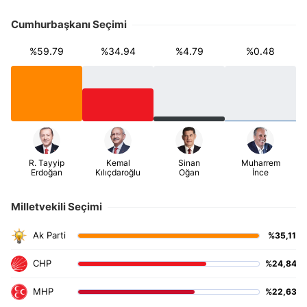
Cumhurbaşkanı Seçimi
%59.79
%34.94
%4.79
%0.48
Milletvekili Seçimi
%35,11
%24,84
%22,63