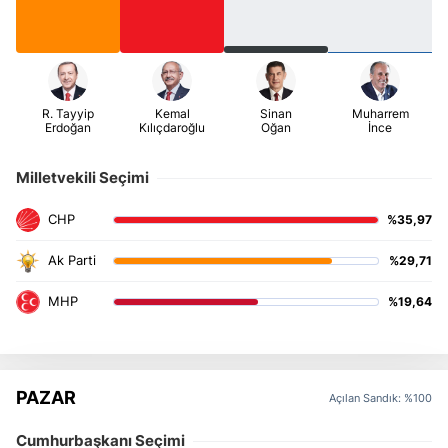
Milletvekili Seçimi
%35,97
%29,71
%19,64
PAZAR
Açılan Sandık: %100
Cumhurbaşkanı Seçimi