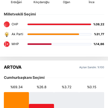
Milletvekili Seçimi
%39,22
%31,77
%14,86
ARTOVA
Açılan Sandık: %100
Cumhurbaşkanı Seçimi
%69.34
%26.8
%3.72
%0.15