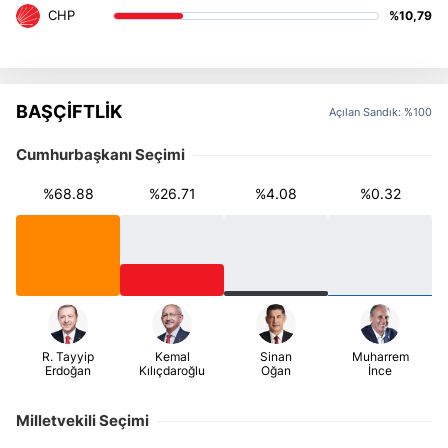
%10,79
BAŞÇİFTLİK
Açılan Sandık: %100
Cumhurbaşkanı Seçimi
%68.88
%26.71
%4.08
%0.32
Milletvekili Seçimi