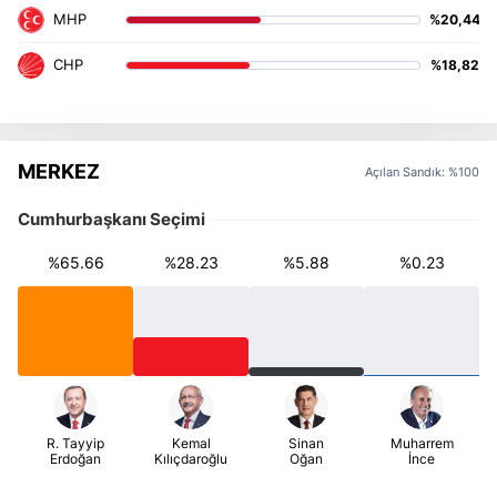
%20,44
%18,82
MERKEZ
Açılan Sandık: %100
Cumhurbaşkanı Seçimi
%65.66
%28.23
%5.88
%0.23