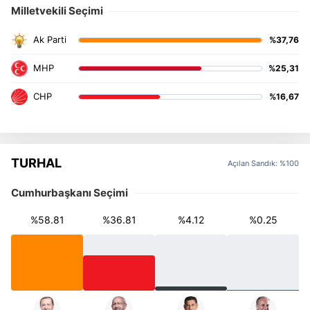
Milletvekili Seçimi
%37,76
%25,31
%16,67
TURHAL
Açılan Sandık: %100
Cumhurbaşkanı Seçimi
%58.81
%36.81
%4.12
%0.25