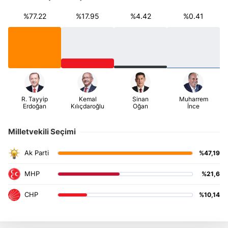
%77.22
%17.95
%4.42
%0.41
Milletvekili Seçimi
%47,19
%21,6
%10,14