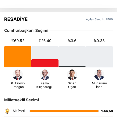
REŞADİYE
Açılan Sandık: %100
Cumhurbaşkanı Seçimi
%69.52
%26.49
%3.6
%0.38
Milletvekili Seçimi
%44,59