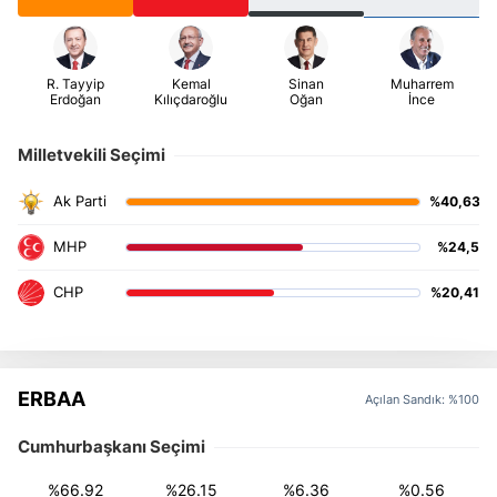
Milletvekili Seçimi
%40,63
%24,5
%20,41
ERBAA
Açılan Sandık: %100
Cumhurbaşkanı Seçimi
%66.92
%26.15
%6.36
%0.56