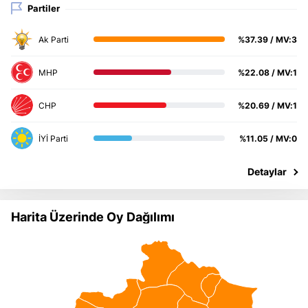
Partiler
%37.39 / MV:3
%22.08 / MV:1
%20.69 / MV:1
%11.05 / MV:0
Harita Üzerinde Oy Dağılımı