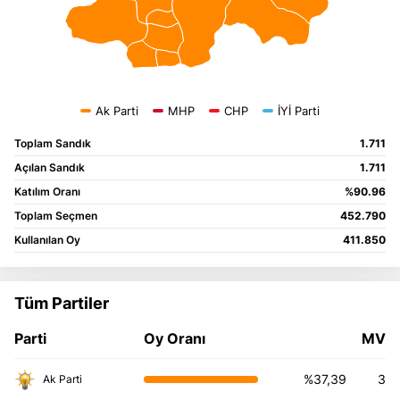
Toplam Sandık
1.711
Açılan Sandık
1.711
Katılım Oranı
%90.96
Toplam Seçmen
452.790
Kullanılan Oy
411.850
Tüm Partiler
Parti
%37,39
3