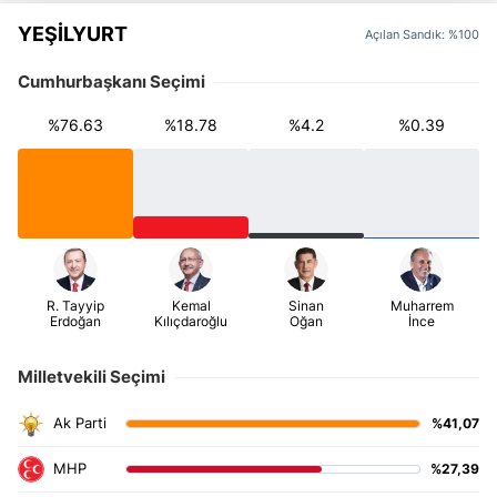
YEŞİLYURT
Açılan Sandık: %100
Cumhurbaşkanı Seçimi
%76.63
%18.78
%4.2
%0.39
Milletvekili Seçimi
%41,07
%27,39