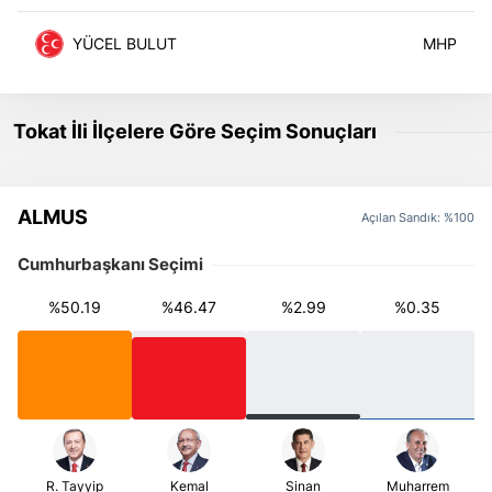
YÜCEL BULUT
Tokat İli İlçelere Göre Seçim Sonuçları
ALMUS
Açılan Sandık: %100
Cumhurbaşkanı Seçimi
%50.19
%46.47
%2.99
%0.35