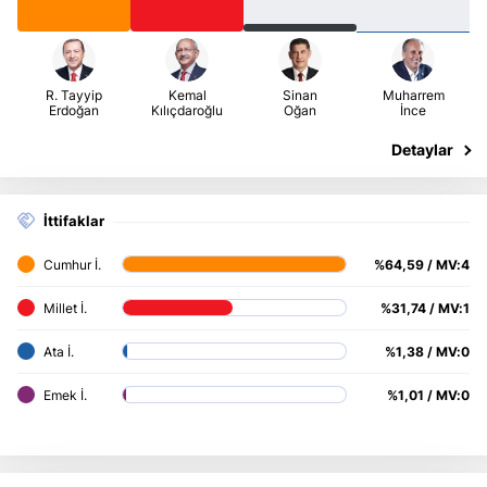
İttifaklar
%64,59 / MV:4
%31,74 / MV:1
%1,38 / MV:0
%1,01 / MV:0