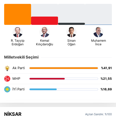
Milletvekili Seçimi
%41,91
%21,55
%16,69
NİKSAR
Açılan Sandık: %100