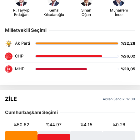
Milletvekili Seçimi
%32,28
%26,02
%20,05
ZİLE
Açılan Sandık: %100
Cumhurbaşkanı Seçimi
%50.62
%44.97
%4.15
%0.26