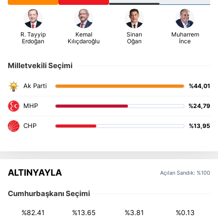
Milletvekili Seçimi
%44,01
%24,79
%13,95
ALTINYAYLA
Açılan Sandık: %100
Cumhurbaşkanı Seçimi
%82.41
%13.65
%3.81
%0.13