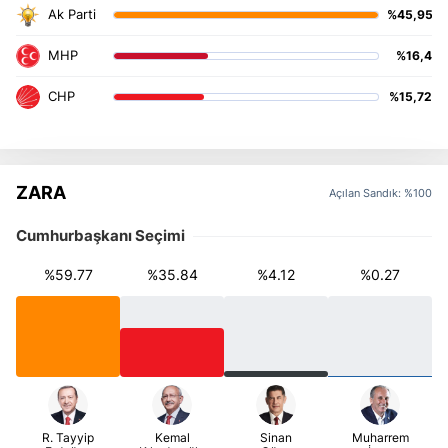
%45,95
%16,4
%15,72
ZARA
Açılan Sandık: %100
Cumhurbaşkanı Seçimi
%59.77
%35.84
%4.12
%0.27