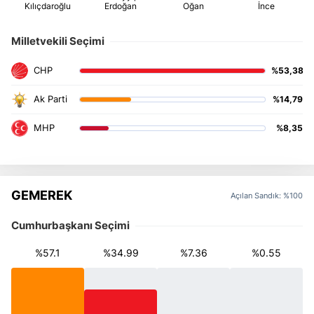
Milletvekili Seçimi
%53,38
%14,79
%8,35
GEMEREK
Açılan Sandık: %100
Cumhurbaşkanı Seçimi
%57.1
%34.99
%7.36
%0.55