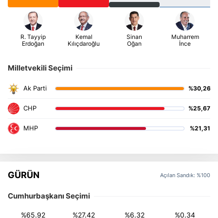
Milletvekili Seçimi
%30,26
%25,67
%21,31
GÜRÜN
Açılan Sandık: %100
Cumhurbaşkanı Seçimi
%65.92
%27.42
%6.32
%0.34