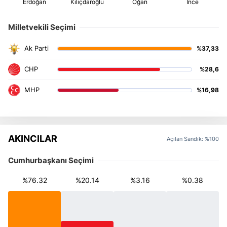
Milletvekili Seçimi
%37,33
%28,6
%16,98
AKINCILAR
Açılan Sandık: %100
Cumhurbaşkanı Seçimi
%76.32
%20.14
%3.16
%0.38