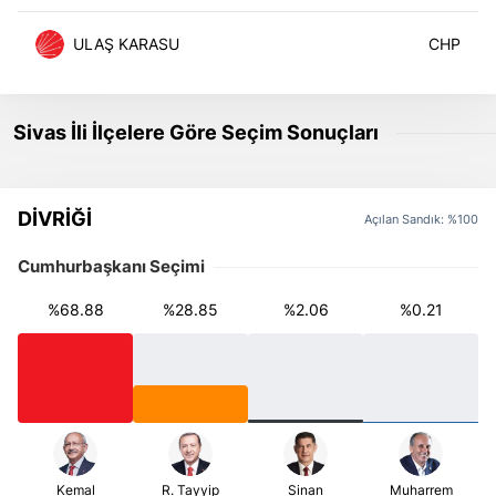
ULAŞ KARASU
Sivas İli İlçelere Göre Seçim Sonuçları
DİVRİĞİ
Açılan Sandık: %100
Cumhurbaşkanı Seçimi
%68.88
%28.85
%2.06
%0.21