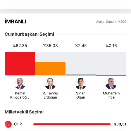
İMRANLI
Açılan Sandık: %100
Cumhurbaşkanı Seçimi
%62.35
%35.03
%2.45
%0.16
Milletvekili Seçimi
%53,51