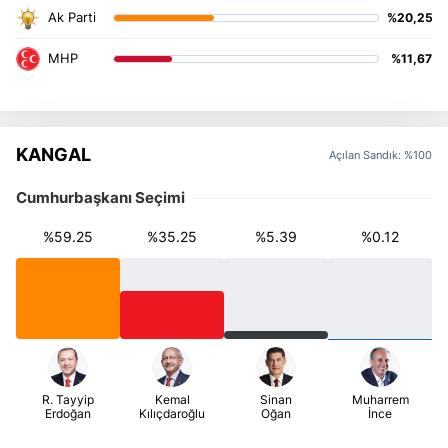
%20,25
%11,67
KANGAL
Açılan Sandık: %100
Cumhurbaşkanı Seçimi
%59.25
%35.25
%5.39
%0.12