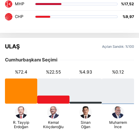
%17,52
%9,97
ULAŞ
Açılan Sandık: %100
Cumhurbaşkanı Seçimi
%72.4
%22.55
%4.93
%0.12