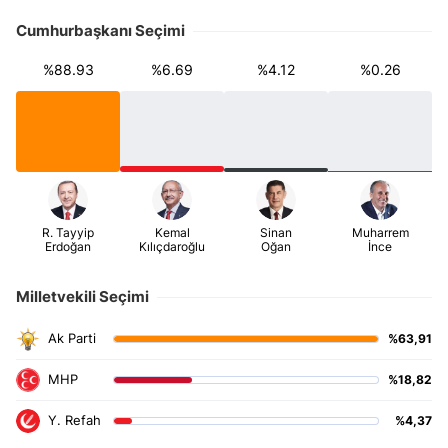
Cumhurbaşkanı Seçimi
%88.93
%6.69
%4.12
%0.26
Milletvekili Seçimi
%63,91
%18,82
%4,37