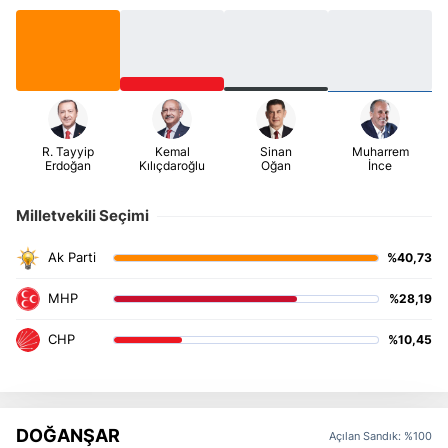
Milletvekili Seçimi
%40,73
%28,19
%10,45
DOĞANŞAR
Açılan Sandık: %100