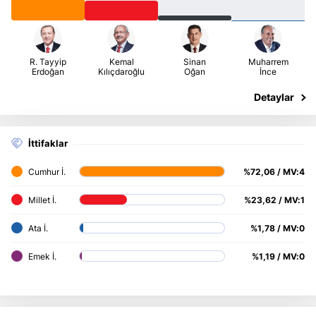
İttifaklar
%72,06 / MV:4
%23,62 / MV:1
%1,78 / MV:0
%1,19 / MV:0