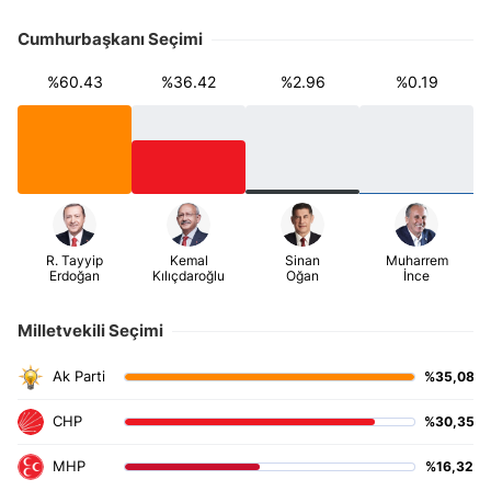
Cumhurbaşkanı Seçimi
%60.43
%36.42
%2.96
%0.19
Milletvekili Seçimi
%35,08
%30,35
%16,32