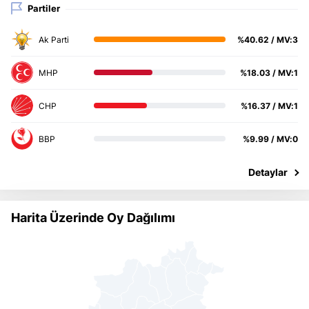
Partiler
%40.62 / MV:3
%18.03 / MV:1
%16.37 / MV:1
%9.99 / MV:0
Harita Üzerinde Oy Dağılımı