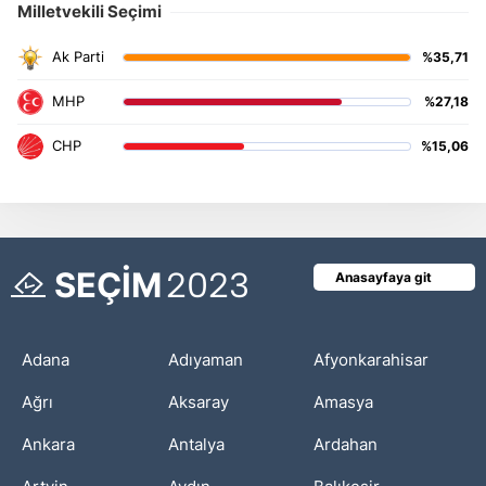
Milletvekili Seçimi
%35,71
%27,18
%15,06
SEÇİM
2023
Anasayfaya git
Adana
Adıyaman
Afyonkarahisar
Ağrı
Aksaray
Amasya
Ankara
Antalya
Ardahan