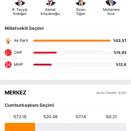
Milletvekili Seçimi
%52,57
%15,93
%12,6
MERKEZ
Açılan Sandık: %100
Cumhurbaşkanı Seçimi
%72.16
%20.48
%7.14
%0.21