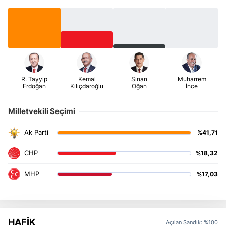
Milletvekili Seçimi
%41,71
%18,32
%17,03
HAFİK
Açılan Sandık: %100