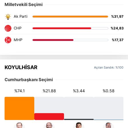
Milletvekili Seçimi
%31,97
%24,83
%17,37
KOYULHİSAR
Açılan Sandık: %100
Cumhurbaşkanı Seçimi
%74.1
%21.88
%3.44
%0.58