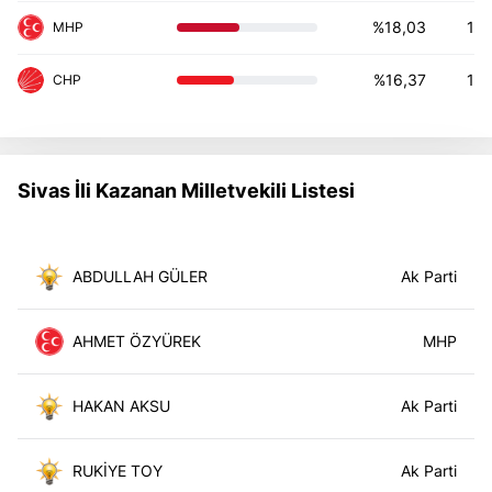
%18,03
1
%16,37
1
Sivas İli Kazanan Milletvekili Listesi
ABDULLAH GÜLER
AHMET ÖZYÜREK
HAKAN AKSU
RUKİYE TOY