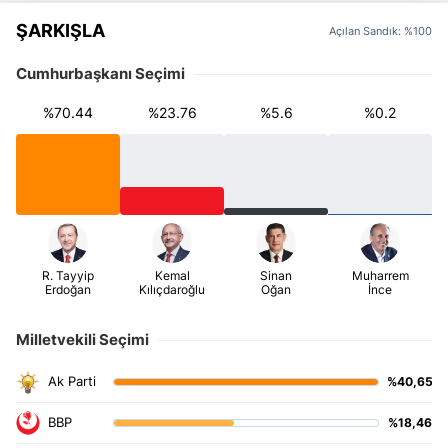
ŞARKIŞLA
Açılan Sandık: %100
Cumhurbaşkanı Seçimi
%70.44
%23.76
%5.6
%0.2
Milletvekili Seçimi
%40,65
%18,46