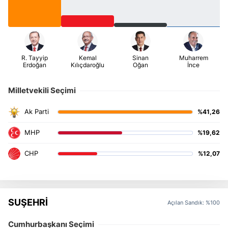
Milletvekili Seçimi
%41,26
%19,62
%12,07
SUŞEHRİ
Açılan Sandık: %100
Cumhurbaşkanı Seçimi