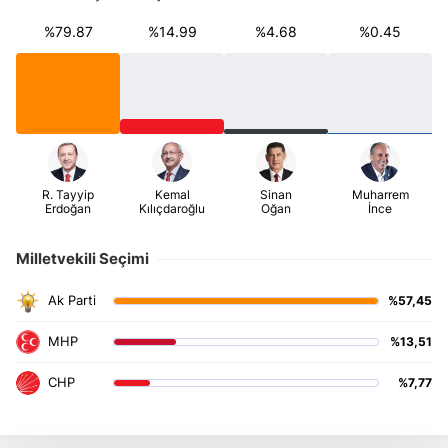
%79.87
%14.99
%4.68
%0.45
Milletvekili Seçimi
%57,45
%13,51
%7,77