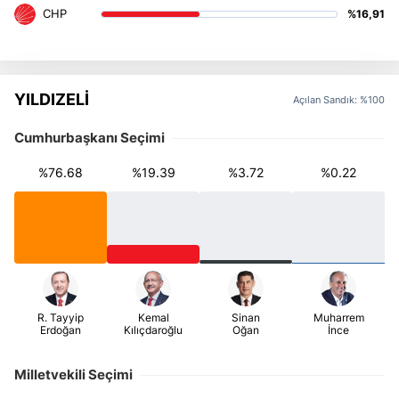
%16,91
YILDIZELİ
Açılan Sandık: %100
Cumhurbaşkanı Seçimi
%76.68
%19.39
%3.72
%0.22
Milletvekili Seçimi