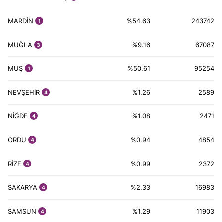
MARDİN
%54.63
243742
1
MUĞLA
%9.16
67087
3
MUŞ
%50.61
95254
1
NEVŞEHİR
%1.26
2589
4
NİĞDE
%1.08
2471
4
ORDU
%0.94
4854
4
RİZE
%0.99
2372
4
SAKARYA
%2.33
16983
4
SAMSUN
%1.29
11903
4