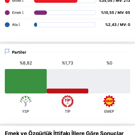
%35,05 / MV: 213
%10,55 / MV: 65
%2,43 / MV: 0
Partiler
%8,82
%1,73
%0
Emek ve Özgürlük İttifakı İllere Göre Sonuçlar 