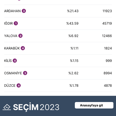
ARDAHAN
%21.43
11923
3
IĞDIR
%43.59
45719
1
YALOVA
%6.92
12466
3
KARABÜK
%1.11
1824
4
KİLİS
%1.15
999
4
OSMANİYE
%2.62
8994
3
DÜZCE
%1.78
4878
4
SEÇİM
2023
Anasayfaya git