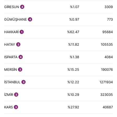
GİRESUN
%1.07
3309
4
GÜMÜŞHANE
%0.97
773
4
HAKKARİ
%62.47
95684
1
HATAY
%11.82
105535
3
ISPARTA
%1.38
4084
4
MERSİN
%15.25
190076
3
İSTANBUL
%12.22
1271934
3
İZMİR
%10.29
323035
3
KARS
%27.92
40687
3