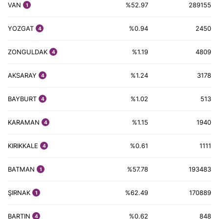
VAN
%52.97
289155
1
YOZGAT
%0.94
2450
4
ZONGULDAK
%1.19
4809
4
AKSARAY
%1.24
3178
4
BAYBURT
%1.02
513
4
KARAMAN
%1.15
1940
4
KIRIKKALE
%0.61
1111
4
BATMAN
%57.78
193483
1
ŞIRNAK
%62.49
170889
1
BARTIN
%0.62
848
4