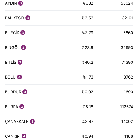
AYDIN
%7.32
58024
3
BALIKESİR
%3.53
32101
3
BİLECİK
%3.79
5860
3
BİNGÖL
%23.9
35693
2
BİTLİS
%40.2
71390
2
BOLU
%1.73
3762
4
BURDUR
%0.92
1690
4
BURSA
%5.18
112674
3
ÇANAKKALE
%3.47
14002
3
ÇANKIRI
%0.94
1188
4