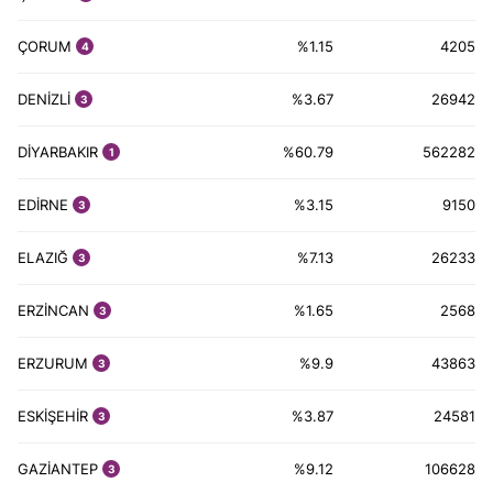
ÇORUM
%1.15
4205
4
DENİZLİ
%3.67
26942
3
DİYARBAKIR
%60.79
562282
1
EDİRNE
%3.15
9150
3
ELAZIĞ
%7.13
26233
3
ERZİNCAN
%1.65
2568
3
ERZURUM
%9.9
43863
3
ESKİŞEHİR
%3.87
24581
3
GAZİANTEP
%9.12
106628
3