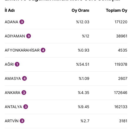
İl Adı
Oy Oranı
Toplam Oy
ADANA
%12.03
171220
3
ADIYAMAN
%12
38961
3
AFYONKARAHİSAR
%0.93
4535
4
AĞRI
%54.51
119378
1
AMASYA
%1.09
2607
4
ANKARA
%4.35
172646
3
ANTALYA
%9.45
162133
3
ARTVİN
%2.7
3181
3