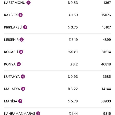
KASTAMONU
%0.53
1367
4
KAYSERİ
%1.59
15076
4
KIRKLARELİ
%3.75
10107
3
KIRŞEHİR
%3.19
4899
3
KOCAELİ
%5.81
81514
3
KONYA
%3.2
46818
4
KÜTAHYA
%0.93
3685
4
MALATYA
%3.22
14144
3
MANİSA
%5.78
58933
3
KAHRAMANMARAŞ
%1.44
9316
4