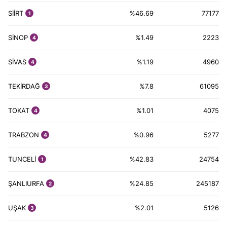
SİİRT
%46.69
77177
1
SİNOP
%1.49
2223
4
SİVAS
%1.19
4960
4
TEKİRDAĞ
%7.8
61095
3
TOKAT
%1.01
4075
4
TRABZON
%0.96
5277
4
TUNCELİ
%42.83
24754
1
ŞANLIURFA
%24.85
245187
2
UŞAK
%2.01
5126
3