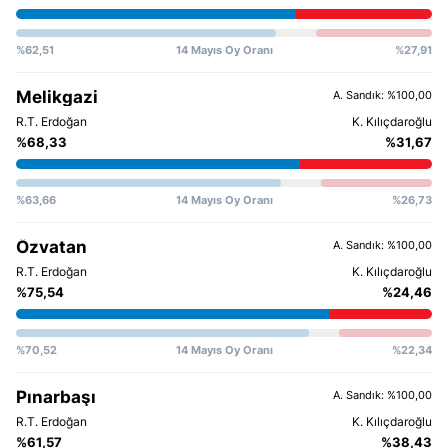
%62,51
14 Mayıs Oy Oranı
%27,91
Melikgazi
A. Sandık: %100,00
%68,33
%31,67
%63,66
14 Mayıs Oy Oranı
%26,73
Özvatan
A. Sandık: %100,00
%75,54
%24,46
%70,52
14 Mayıs Oy Oranı
%22,34
Pınarbaşı
A. Sandık: %100,00
%61,57
%38,43