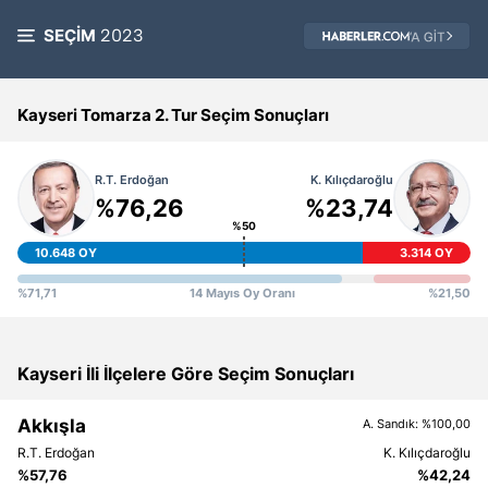
SEÇİM
2023
Kayseri Tomarza 2. Tur Seçim Sonuçları
%76,26
%23,74
%50
10.648 OY
3.314 OY
%71,71
14 Mayıs Oy Oranı
%21,50
Kayseri İli İlçelere Göre Seçim Sonuçları
Akkışla
A. Sandık: %100,00
%57,76
%42,24