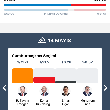
%63,09
14 Mayıs Oy Oranı
%31,61
14 MAYIS
Cumhurbaşkanı Seçimi
M
İttif
%71.71
%21.5
%6.26
%0.52