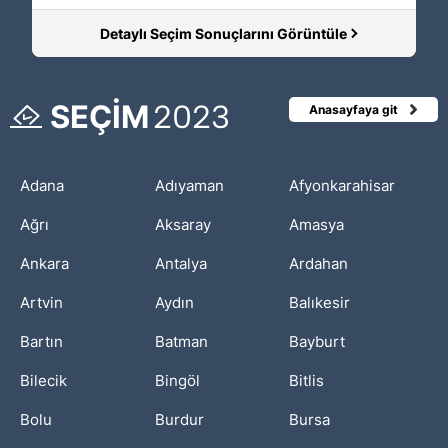
Detaylı Seçim Sonuçlarını Görüntüle
SEÇİM
2023
Anasayfaya git
Adana
Adıyaman
Afyonkarahisar
Ağrı
Aksaray
Amasya
Ankara
Antalya
Ardahan
Artvin
Aydın
Balıkesir
Bartın
Batman
Bayburt
Bilecik
Bingöl
Bitlis
Bolu
Burdur
Bursa