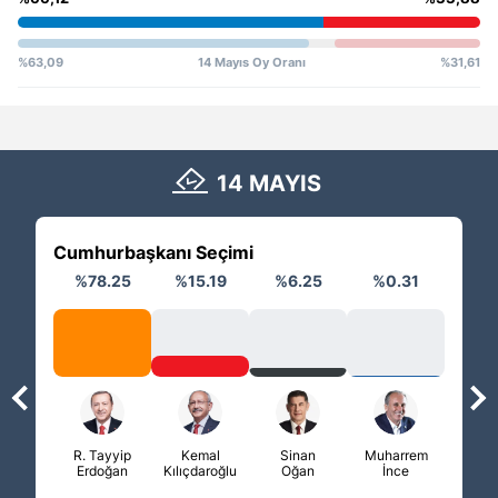
%63,09
14 Mayıs Oy Oranı
%31,61
14 MAYIS
Cumhurbaşkanı Seçimi
M
İttif
%78.25
%15.19
%6.25
%0.31