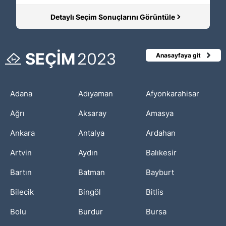
Detaylı Seçim Sonuçlarını Görüntüle
SEÇİM
2023
Anasayfaya git
Adana
Adıyaman
Afyonkarahisar
Ağrı
Aksaray
Amasya
Ankara
Antalya
Ardahan
Artvin
Aydın
Balıkesir
Bartın
Batman
Bayburt
Bilecik
Bingöl
Bitlis
Bolu
Burdur
Bursa