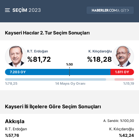
SEÇİM
2023
Kayseri Hacılar 2. Tur Seçim Sonuçları
%81,72
%18,28
%50
7.203 OY
1.611 OY
%78,25
14 Mayıs Oy Oranı
%15,19
Kayseri İli İlçelere Göre Seçim Sonuçları
Akkışla
A. Sandık: %100,00
%57,76
%42,24