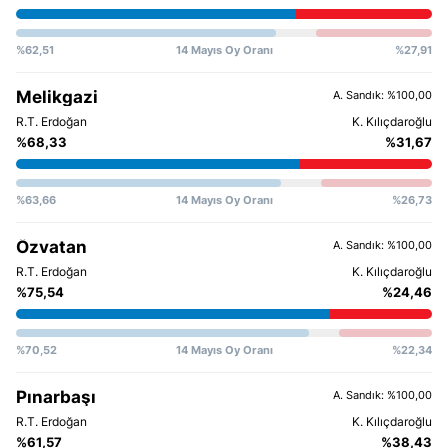
%62,51
14 Mayıs Oy Oranı
%27,91
Melikgazi
A. Sandık: %100,00
%68,33
%31,67
%63,66
14 Mayıs Oy Oranı
%26,73
Özvatan
A. Sandık: %100,00
%75,54
%24,46
%70,52
14 Mayıs Oy Oranı
%22,34
Pınarbaşı
A. Sandık: %100,00
%61,57
%38,43