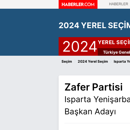
HABERLER
2024 YEREL SEÇİ
2024
YEREL SEÇ
Türkiye Genel
›
›
Seçim
2024 Yerel Seçim
Isparta Y
Zafer Partisi
Isparta Yenişarb
Başkan Adayı