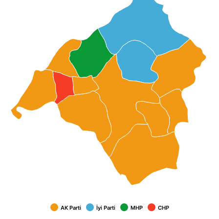
AK Parti
İyi Parti
MHP
CHP