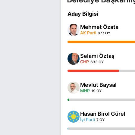
Aday Bilgisi
Mehmet Özata
AK Parti
877 OY
Selami Öztaş
CHP
633 OY
Mevlüt Baysal
MHP
19 OY
Hasan Birol Gürel
İyi Parti
7 OY