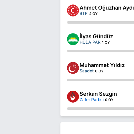
Ahmet Oğuzhan Ayd
BTP
4 OY
İlyas Gündüz
HÜDA PAR
1 OY
Muhammet Yıldız
Saadet
0 OY
Serkan Sezgin
Zafer Partisi
0 OY