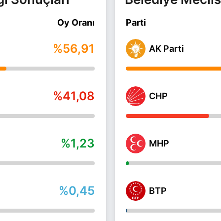
Oy Oranı
Parti
%56,91
AK Parti
%41,08
CHP
%1,23
MHP
%0,45
BTP