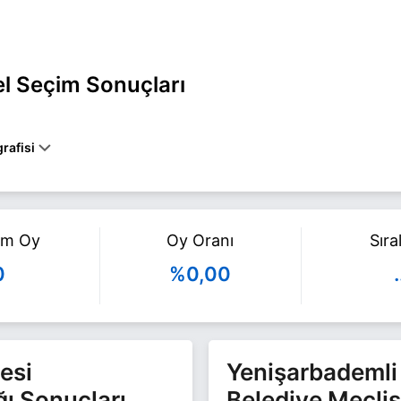
el Seçim Sonuçları
rafisi
a YENİŞARBADEMLİ belediye başkan adayı olarak Zafer Partisi ile 31
n ile ilgili daha fazla bilgi için
Serkan Sezgin Haberleri
sayfamızı zi
am Oy
Oy Oranı
Sır
0
%0,00
.
esi
Yenişarbademli 
ğı Sonuçları
Belediye Meclis