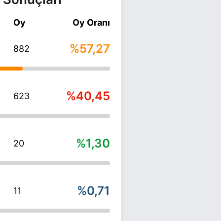
Oy
Oy Oranı
%57,27
882
%40,45
623
%1,30
20
%0,71
11