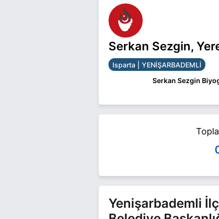
Serkan Sezgin, Yer
Isparta | YENİŞARBADEMLİ
Serkan Sezgin Biyog
Serkan Sezgin Ispart
yarışıyor. Serkan Sezgi
Topl
Yenişarbademli İlç
Belediye Başkanlı