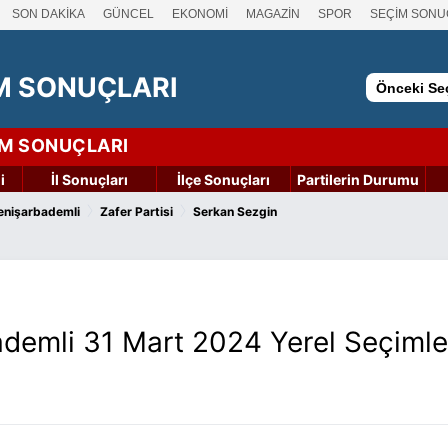
SON DAKİKA
GÜNCEL
EKONOMİ
MAGAZİN
SPOR
SEÇİM SONU
M SONUÇLARI
Önceki Seç
İM SONUÇLARI
i
İl Sonuçları
İlçe Sonuçları
Partilerin Durumu
›
›
enişarbademli
Zafer Partisi
Serkan Sezgin
ademli 31 Mart 2024 Yerel Seçimle