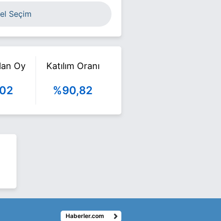
el Seçim
ılan Oy
Katılım Oranı
602
%90,82
Haberler.com