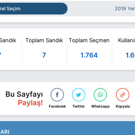
rel Seçim
2019 Yer
 Sandık
Toplam Sandık
Toplam Seçmen
Kullan
7
7
1.764
1.
Bu Sayfayı
Paylaş!
Facebook
Twitter
Whatsapp
Kopyala
ARI