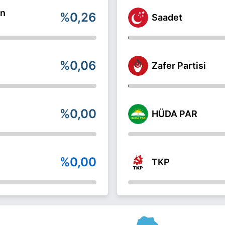
ın
%0,26
Saadet
%0,06
Zafer Partisi
%0,00
HÜDA PAR
%0,00
TKP