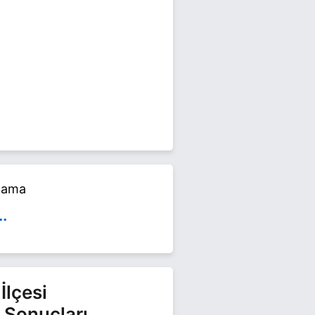
 Mart 2024 yerel seçimlerinde
yaret edin.
alama
..
İlçesi
 Sonuçları