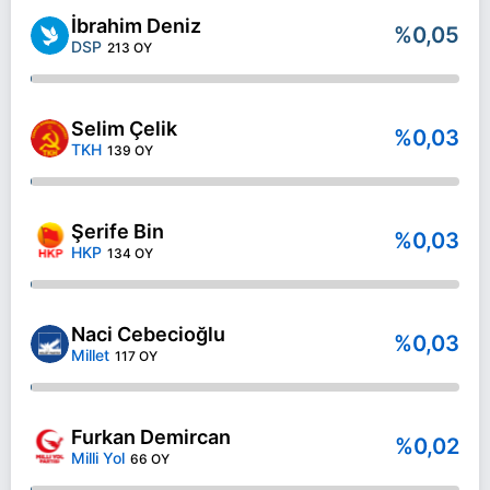
İbrahim Deniz
%0,05
DSP
213 OY
Selim Çelik
%0,03
TKH
139 OY
Şerife Bin
%0,03
HKP
134 OY
Naci Cebecioğlu
%0,03
Millet
117 OY
Furkan Demircan
%0,02
Milli Yol
66 OY