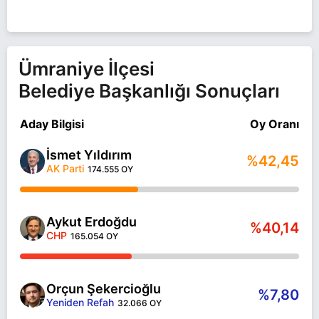
Ümraniye İlçesi
Belediye Başkanlığı Sonuçları
Aday Bilgisi
Oy Oranı
İsmet Yıldırım
%42,45
AK Parti
174.555 OY
Aykut Erdoğdu
%40,14
CHP
165.054 OY
Orçun Şekercioğlu
%7,80
Yeniden Refah
32.066 OY