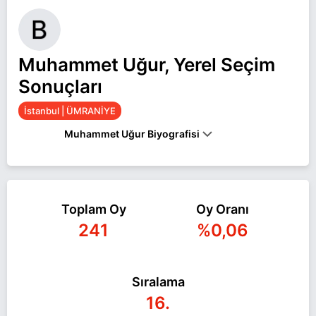
Muhammet Uğur, Yerel Seçim
Sonuçları
İstanbul | ÜMRANİYE
Muhammet Uğur Biyografisi
Muhammet Uğur İstanbul ÜMRANİYE belediye
başkan adayı olarak Bağımsız ile 31 Mart 2024
Toplam Oy
Oy Oranı
yerel seçimlerinde yarışıyor. Muhammet Uğur ile
241
%0,06
ilgili daha fazla bilgi için
Muhammet Uğur
Haberleri
sayfamızı ziyaret edin.
Sıralama
16.