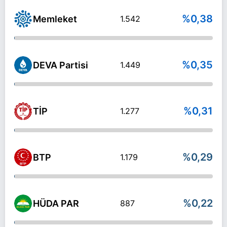
%0,38
Memleket
1.542
%0,35
DEVA Partisi
1.449
%0,31
TİP
1.277
%0,29
BTP
1.179
%0,22
HÜDA PAR
887