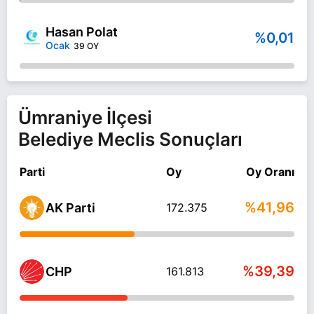
Hasan Polat
%0,01
Ocak
39 OY
Ümraniye İlçesi
Belediye Meclis Sonuçları
Parti
Oy
Oy Oranı
%41,96
AK Parti
172.375
%39,39
CHP
161.813