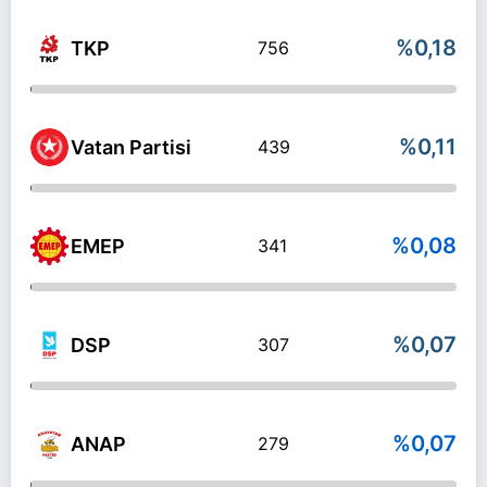
%0,18
TKP
756
%0,11
Vatan Partisi
439
%0,08
EMEP
341
%0,07
DSP
307
%0,07
ANAP
279