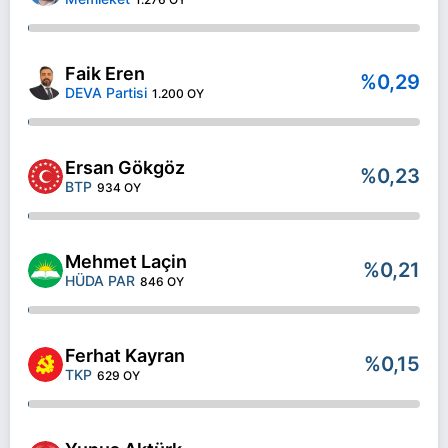
Faik Eren
%0,29
DEVA Partisi
1.200 OY
Ersan Gökgöz
%0,23
BTP
934 OY
Mehmet Laçin
%0,21
HÜDA PAR
846 OY
Ferhat Kayran
%0,15
TKP
629 OY