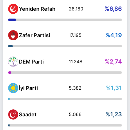
%6,86
Yeniden Refah
28.180
%4,19
Zafer Partisi
17.195
%2,74
DEM Parti
11.248
%1,31
İyi Parti
5.382
%1,23
Saadet
5.066