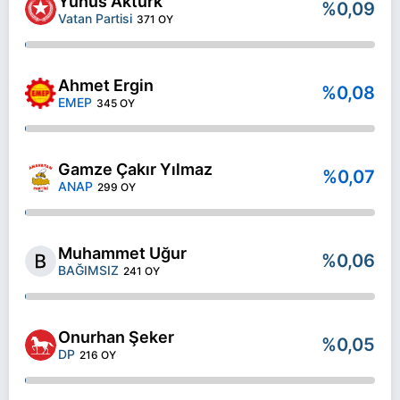
Yunus Aktürk
%0,09
Vatan Partisi
371 OY
Ahmet Ergin
%0,08
EMEP
345 OY
Gamze Çakır Yılmaz
%0,07
ANAP
299 OY
Muhammet Uğur
%0,06
BAĞIMSIZ
241 OY
Onurhan Şeker
%0,05
DP
216 OY