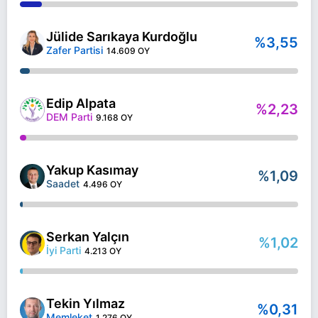
Jülide Sarıkaya Kurdoğlu
%3,55
Zafer Partisi
14.609 OY
Edip Alpata
%2,23
DEM Parti
9.168 OY
Yakup Kasımay
%1,09
Saadet
4.496 OY
Serkan Yalçın
%1,02
İyi Parti
4.213 OY
Tekin Yılmaz
%0,31
Memleket
1.276 OY