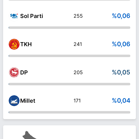
%0,06
Sol Parti
255
%0,06
TKH
241
%0,05
DP
205
%0,04
Millet
171