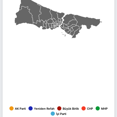
AK Parti
Yeniden Refah
Büyük Birlik
CHP
MHP
İyi Parti