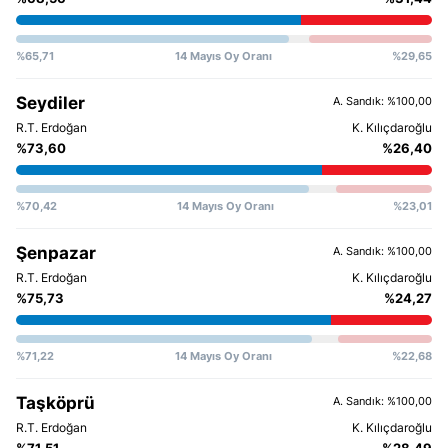
%65,71
14 Mayıs Oy Oranı
%29,65
Seydiler
A. Sandık: %100,00
%73,60
%26,40
%70,42
14 Mayıs Oy Oranı
%23,01
Şenpazar
A. Sandık: %100,00
%75,73
%24,27
%71,22
14 Mayıs Oy Oranı
%22,68
Taşköprü
A. Sandık: %100,00
%71,51
%28,49