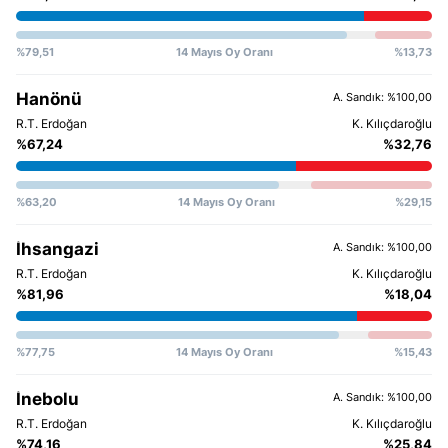
%79,51
14 Mayıs Oy Oranı
%13,73
Hanönü
A. Sandık: %100,00
%67,24
%32,76
%63,20
14 Mayıs Oy Oranı
%29,15
İhsangazi
A. Sandık: %100,00
%81,96
%18,04
%77,75
14 Mayıs Oy Oranı
%15,43
İnebolu
A. Sandık: %100,00
%74,16
%25,84