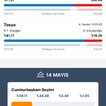
%67,57
14 Mayıs Oy Oranı
%24,86
Tosya
A. Sandık: %100,00
%81,71
%18,29
%77,26
14 Mayıs Oy Oranı
%15,67
14 MAYIS
Cumhurbaşkanı Seçimi
M
İttif
%59.11
%34.39
%5.45
%1.05