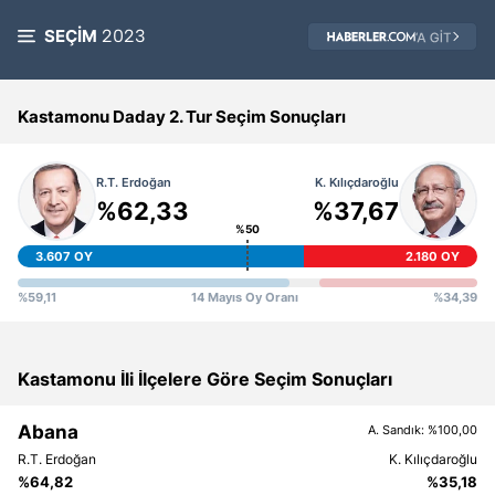
SEÇİM
2023
Kastamonu Daday 2. Tur Seçim Sonuçları
%62,33
%37,67
%50
3.607 OY
2.180 OY
%59,11
14 Mayıs Oy Oranı
%34,39
Kastamonu İli İlçelere Göre Seçim Sonuçları
Abana
A. Sandık: %100,00
%64,82
%35,18