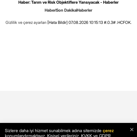
Haber: Tarım ve Risk Objektiflere Yansıyacak - Haberler
Haber
Son Dakika
Haberler
Gizlilik ve çerez ayarları
[Hata Bildir]
07.08.2026 10:15:13 #.0.3# .HCFOK.
×
Sizlere daha iyi hizmet sunabilmek adına sitemizde
çerez
konumlandırmaktayız. Kişisel verileriniz, KVKK ve GDPR