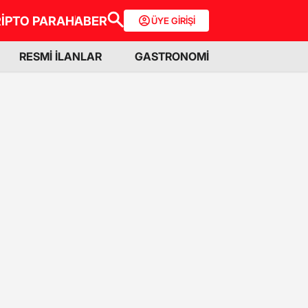
İPTO PARA
HABER
ÜYE GİRİŞİ
RESMİ İLANLAR
GASTRONOMİ