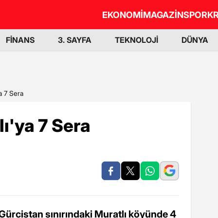
EKONOMİ
MAGAZİN
SPOR
KR
FİNANS
3. SAYFA
TEKNOLOJİ
DÜNYA
a 7 Sera
ı'ya 7 Sera
ı Gürcistan sınırındaki Muratlı köyünde 4