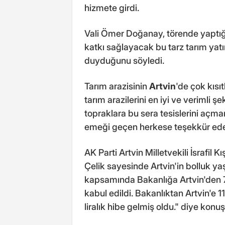
hizmete girdi.
Vali Ömer Doğanay, törende yapt
katkı sağlayacak bu tarz tarım yatı
duyduğunu söyledi.
Tarım arazisinin
Artvin
'de çok kısı
tarım arazilerini en iyi ve verimli ş
topraklara bu sera tesislerini açm
emeği geçen herkese teşekkür ede
AK Parti Artvin Milletvekili İsrafil
Çelik sayesinde Artvin'in bolluk y
kapsamında Bakanlığa Artvin'den 7
kabul edildi. Bakanlıktan Artvin'e 
liralık hibe gelmiş oldu." diye konuş