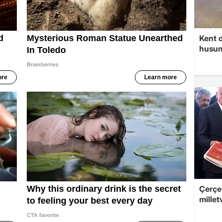
Kent d
husume
Çerçev
millet