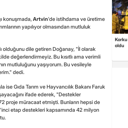
ığı konuşmada,
Artvin
'de istihdama ve üretime
rımlarının yapılıyor olmasından mutluluk
Korku 
oldu
tlı olduğunu dile getiren Doğanay, "İl olarak
ekilde değerlendirmeyiz. Bu kısıtlı ama verimli
anın mutluluğunu yaşıyorum. Bu vesileyle
rim." dedi.
 Kışla ise Gıda Tarım ve Hayvancılık Bakanı Faruk
aşayacağını ifade ederek, "Destekler
2 proje müracaat etmişti. Bunların hepsi de
11'inci etap destekleri kapsamında 42 milyon
tu.