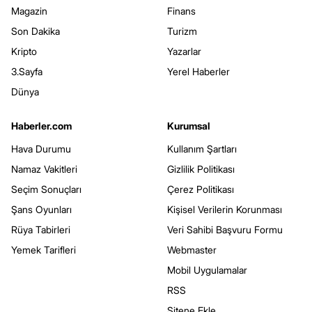
Magazin
Finans
Son Dakika
Turizm
Kripto
Yazarlar
3.Sayfa
Yerel Haberler
Dünya
Haberler.com
Kurumsal
Hava Durumu
Kullanım Şartları
Namaz Vakitleri
Gizlilik Politikası
Seçim Sonuçları
Çerez Politikası
Şans Oyunları
Kişisel Verilerin Korunması
Rüya Tabirleri
Veri Sahibi Başvuru Formu
Yemek Tarifleri
Webmaster
Mobil Uygulamalar
RSS
Sitene Ekle