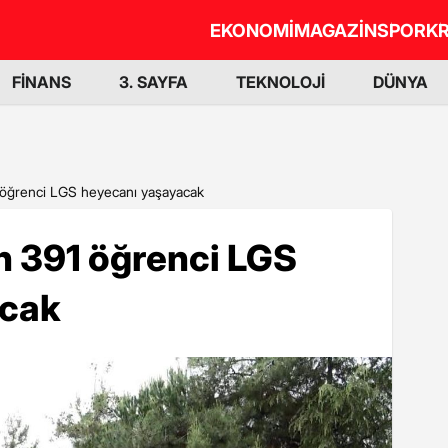
EKONOMİ
MAGAZİN
SPOR
KR
FİNANS
3. SAYFA
TEKNOLOJİ
DÜNYA
 öğrenci LGS heyecanı yaşayacak
n 391 öğrenci LGS
acak