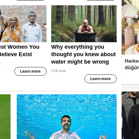
Herke
düğünü