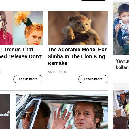
Yavrus
kolları