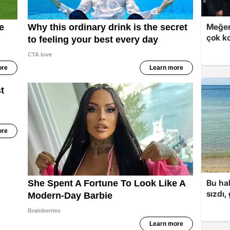
Meğer
çok k
Bu hal
sızdı,