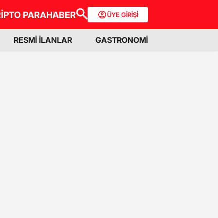
İPTO PARA
HABER
ÜYE GİRİŞİ
RESMİ İLANLAR
GASTRONOMİ