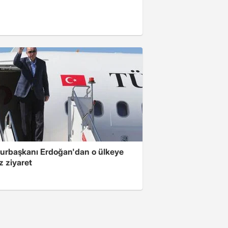
rbaşkanı Erdoğan'dan o ülkeye
z ziyaret