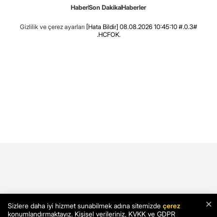
Haber
Son Dakika
Haberler
Gizlilik ve çerez ayarları
[Hata Bildir]
08.08.2026 10:45:10 #.0.3#
.HCFOK.
×
Sizlere daha iyi hizmet sunabilmek adına sitemizde
çerez
konumlandırmaktayız. Kişisel verileriniz, KVKK ve GDPR