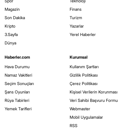
Spor
Teknoloji
Magazin
Finans
Son Dakika
Turizm
Kripto
Yazarlar
3.Sayfa
Yerel Haberler
Dünya
Haberler.com
Kurumsal
Hava Durumu
Kullanım Şartları
Namaz Vakitleri
Gizlilik Politikası
Seçim Sonuçları
Çerez Politikası
Şans Oyunları
Kişisel Verilerin Korunması
Rüya Tabirleri
Veri Sahibi Başvuru Formu
Yemek Tarifleri
Webmaster
Mobil Uygulamalar
RSS