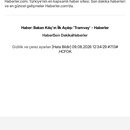
Haberler.com: Türkiye’nin en kapsamlı haber sitesi. Son dakika haberleri
ve en güncel gelişmeler Haberler.com’da.
Haber: Bakan Kılıç'ın İlk Açılışı 'Tramvay' - Haberler
Haber
Son Dakika
Haberler
Gizlilik ve çerez ayarları
[Hata Bildir]
09.08.2026 12:34:29 #7.13#
.HCFOK.