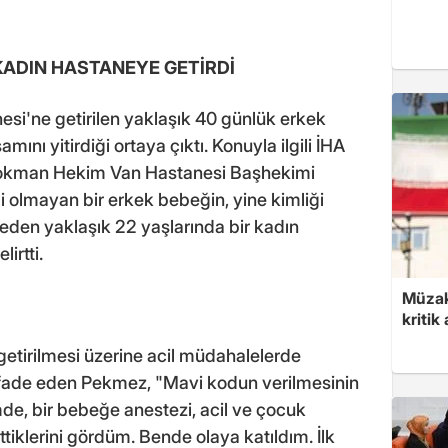
KADIN HASTANEYE GETİRDİ
i'ne getirilen yaklaşık 40 günlük erkek
ını yitirdiği ortaya çıktı. Konuyla ilgili İHA
okman Hekim Van Hastanesi Başhekimi
 olmayan bir erkek bebeğin, yine kimliği
eden yaklaşık 22 yaşlarında bir kadın
irtti.
Müzak
kritik
getirilmesi üzerine acil müdahalelerde
i ifade eden Pekmez, "Mavi kodun verilmesinin
mde, bir bebeğe anestezi, acil ve çocuk
ttiklerini gördüm. Bende olaya katıldım. İlk