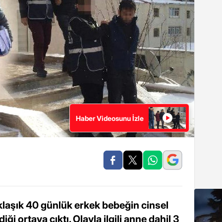
Haber Videosunu İzle
klaşık 40 günlük erkek bebeğin cinsel
ği ortaya çıktı. Olayla ilgili anne dahil 3