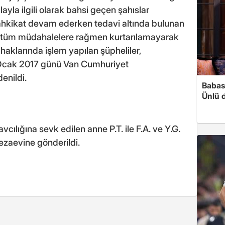
layla ilgili olarak bahsi geçen şahıslar
tahkikat devam ederken tedavi altında bulunan
 tüm müdahalelere rağmen kurtarılamayarak
haklarında işlem yapılan şüpheliler,
0 Ocak 2017 günü Van Cumhuriyet
enildi.
Babası
Ünlü 
lığına sevk edilen anne P.T. ile F.A. ve Y.G.
cezaevine gönderildi.