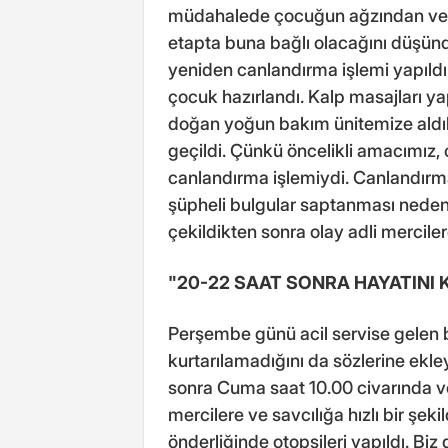
müdahalede çocuğun ağzından ve akc
etapta buna bağlı olacağını düşündü
yeniden canlandırma işlemi yapıld
çocuk hazırlandı. Kalp masajları y
doğan yoğun bakım ünitemize aldık
geçildi. Çünkü öncelikli amacımız
canlandırma işlemiydi. Canlandırma
şüpheli bulgular saptanması nedeniy
çekildikten sonra olay adli mercilere 
"20-22 SAAT SONRA HAYATINI 
Perşembe günü acil servise gelen
kurtarılamadığını da sözlerine ek
sonra Cuma saat 10.00 civarında vef
mercilere ve savcılığa hızlı bir şekil
önderliğinde otopsileri yapıldı. Biz