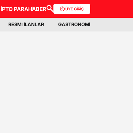
İPTO PARA
HABER
ÜYE GİRİŞİ
RESMİ İLANLAR
GASTRONOMİ