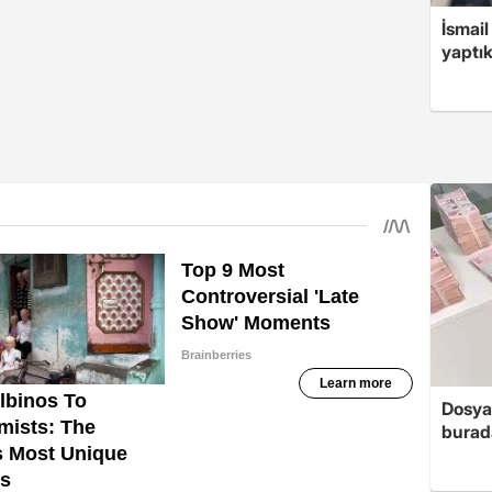
İsmail
yaptık
Dosya
burada