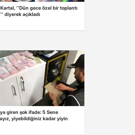
 Kartal, ''Dün gece özel bir toplantı
'' diyerek açıkladı
ya giren şok ifade: 5 Sene
yız, yiyebildiğiniz kadar yiyin