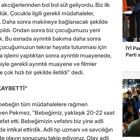
iğerlerinden bol bol süt geliyordu. Biz ilk
k. Çocukla ilgili gerekli müdahaleler,
ı. Daha sonra makineye bağlanacak şekilde
apıldı. Ondan sonra biz çocuğumuzu yeni
. Bu esnada ayrıntılı bakıma daha sonra
, çocuğumuzun tekrar hayata tutunması için
İYİ Pa
Parti 
 işlemi yaptıktan sonra ayrıntılı muayenede,
le gerekli ayrıntılı muayene ve filmler
çok hızlı bir şekilde iletildi" dedi.
KAYBETTİ"
 bebeğin tüm müdahalelere rağmen
leyen Pekmez, "Bebeğimiz, yaklaşık 20-22 saat
at etti. Bebeğimizin vefatını biz yine adli
de intikal ettirdik. Adli tıp uzmanı ve savcılığın
 de olayın sonucunu takip ediyoruz. Olay adli