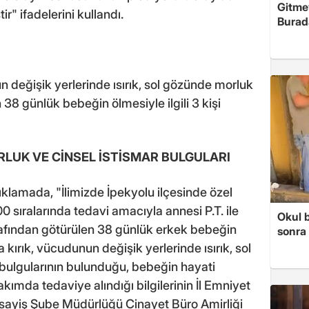
Gitme
ir" ifadelerini kullandı.
Burad
 değişik yerlerinde ısırık, sol gözünde morluk
 38 günlük bebeğin ölmesiyle ilgili 3 kişi
MORLUK VE CİNSEL İSTİSMAR BULGULARI
açıklamada, "İlimizde İpekyolu ilçesinde özel
sıralarında tedavi amacıyla annesi P.T. ile
Okul 
tarafından götürülen 38 günlük erkek bebeğin
sonra 
ırık, vücudunun değişik yerlerinde ısırık, sol
bulgularının bulunduğu, bebeğin hayati
ımda tedaviye alındığı bilgilerinin İl Emniyet
Asayiş Şube Müdürlüğü Cinayet Büro Amirliği