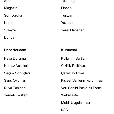
Spor
Teknoloji
Magazin
Finans
Son Dakika
Turizm
Kripto
Yazarlar
3.Sayfa
Yerel Haberler
Dünya
Haberler.com
Kurumsal
Hava Durumu
Kullanım Şartları
Namaz Vakitleri
Gizlilik Politikası
Seçim Sonuçları
Çerez Politikası
Şans Oyunları
Kişisel Verilerin Korunması
Rüya Tabirleri
Veri Sahibi Başvuru Formu
Yemek Tarifleri
Webmaster
Mobil Uygulamalar
RSS