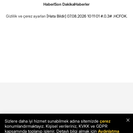
Haber
Son Dakika
Haberler
Gizlilik ve çerez ayarları
[Hata Bildir]
07.08.2026 10:11:01 #.0.3# .HCFOK.
×
Sizlere daha iyi hizmet sunabilmek adına sitemizde
çerez
konumlandırmaktayız. Kişisel verileriniz, KVKK ve GDPR
kapsamında toplanıp işlenir. Detaylı bilgi almak için
Aydınlatma